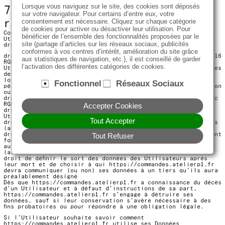
Lorsque vous naviguez sur le site, des cookies sont déposés
7.3 Droit d’accès, de
sur votre navigateur. Pour certains d’entre eux, votre
consentement est nécessaire. Cliquez sur chaque catégorie
rectification et d’opposition
de cookies pour activer ou désactiver leur utilisation. Pour
Conformément à la réglementation européenne en vigueur, les
bénéficier de l’ensemble des fonctionnalités proposées par le
Utilisateurs de
https://commandes.atelierp1.fr
disposent des
site (partage d’articles sur les réseaux sociaux, publicités
droits suivants :
conformes à vos centres d’intérêt, amélioration du site grâce
droit d'accès (article 15 RGPD) et de rectification (article 16
aux statistiques de navigation, etc.), il est conseillé de garder
RGPD), de mise à jour, de complétude des données des
l’activation des différentes catégories de cookies.
Utilisateurs droit de verrouillage ou d’effacement des données
des Utilisateurs à caractère personnel (article 17 du RGPD),
lorsqu’elles sont inexactes, incomplètes, équivoques,
Fonctionnel
Réseaux Sociaux
périmées, ou dont la collecte, l'utilisation, la communication
ou la conservation est interdite
droit de retirer à tout moment un consentement (article 13-2c
RGPD)
Accepter Cookies
droit à la limitation du traitement des données des
Utilisateurs (article 18 RGPD)
Tout Accepter
droit d’opposition au traitement des données des Utilisateurs
(article 21 RGPD)
droit à la portabilité des données que les Utilisateurs auront
Tout Refuser
fournies, lorsque ces données font l’objet de traitements
automatisés fondés sur leur consentement ou sur un contrat
(article 20 RGPD)
droit de définir le sort des données des Utilisateurs après
leur mort et de choisir à qui
https://commandes.atelierp1.fr
devra communiquer (ou non) ses données à un tiers qu’ils aura
préalablement désigné
Dès que
https://commandes.atelierp1.fr
a connaissance du décès
d’un Utilisateur et à défaut d’instructions de sa part,
https://commandes.atelierp1.fr
s’engage à détruire ses
données, sauf si leur conservation s’avère nécessaire à des
fins probatoires ou pour répondre à une obligation légale.
Si l’Utilisateur souhaite savoir comment
https://commandes.atelierp1.fr
utilise ses Données