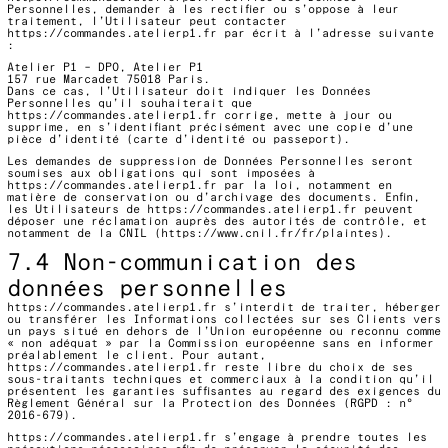
Personnelles, demander à les rectifier ou s’oppose à leur
traitement, l’Utilisateur peut contacter
https://commandes.atelierp1.fr
par écrit à l’adresse suivante
:
Atelier P1 – DPO, Atelier P1
157 rue Marcadet 75018 Paris.
Dans ce cas, l’Utilisateur doit indiquer les Données
Personnelles qu’il souhaiterait que
https://commandes.atelierp1.fr
corrige, mette à jour ou
supprime, en s’identifiant précisément avec une copie d’une
pièce d’identité (carte d’identité ou passeport).
Les demandes de suppression de Données Personnelles seront
soumises aux obligations qui sont imposées à
https://commandes.atelierp1.fr
par la loi, notamment en
matière de conservation ou d’archivage des documents. Enfin,
les Utilisateurs de
https://commandes.atelierp1.fr
peuvent
déposer une réclamation auprès des autorités de contrôle, et
notamment de la CNIL (https://www.cnil.fr/fr/plaintes).
7.4 Non-communication des
données personnelles
https://commandes.atelierp1.fr
s’interdit de traiter, héberger
ou transférer les Informations collectées sur ses Clients vers
un pays situé en dehors de l’Union européenne ou reconnu comme
« non adéquat » par la Commission européenne sans en informer
préalablement le client. Pour autant,
https://commandes.atelierp1.fr
reste libre du choix de ses
sous-traitants techniques et commerciaux à la condition qu’il
présentent les garanties suffisantes au regard des exigences du
Règlement Général sur la Protection des Données (RGPD : n°
2016-679).
https://commandes.atelierp1.fr
s’engage à prendre toutes les