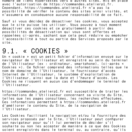
nombre de liens hypertextes vers d’autres sites, mis en place
avec l’autorisation de
https://commandes.atelierp1.fr
.
Cependant,
https://commandes.atelierp1.fr
n’a pas la
possibilité de vérifier le contenu des sites ainsi visités, et
n’assumera en conséquence aucune responsabilité de ce fait.
Sauf si vous décidez de désactiver les cookies, vous acceptez
que le site puisse les utiliser. Vous pouvez à tout moment
désactiver ces cookies et ce gratuitement à partir des
possibilités de désactivation qui vous sont offertes et
rappelées ci-après, sachant que cela peut réduire ou empêcher
l’accessibilité à tout ou partie des Services proposés par le
site.
9.1. « COOKIES »
Un « cookie » est un petit fichier d’information envoyé sur le
navigateur de l’Utilisateur et enregistré au sein du terminal
de l’Utilisateur (ex : ordinateur, smartphone), (ci-après «
Cookies »). Ce fichier comprend des informations telles que le
nom de domaine de l’Utilisateur, le fournisseur d’accès
Internet de l’Utilisateur, le système d’exploitation de
l’Utilisateur, ainsi que la date et l’heure d’accès. Les
Cookies ne risquent en aucun cas d’endommager le terminal de
l’Utilisateur.
https://commandes.atelierp1.fr
est susceptible de traiter les
informations de l’Utilisateur concernant sa visite du Site,
telles que les pages consultées, les recherches effectuées.
Ces informations permettent à
https://commandes.atelierp1.fr
d’améliorer le contenu du Site, de la navigation de
l’Utilisateur.
Les Cookies facilitant la navigation et/ou la fourniture des
services proposés par le Site, l’Utilisateur peut configurer
son navigateur pour qu’il lui permette de décider s’il
souhaite ou non les accepter de manière à ce que des Cookies
soient enregistrés dans le terminal ou, au contraire, qu’ils