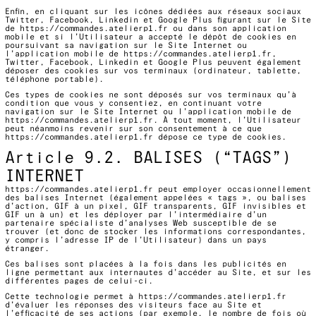
Enfin, en cliquant sur les icônes dédiées aux réseaux sociaux
Twitter, Facebook, Linkedin et Google Plus figurant sur le Site
de
https://commandes.atelierp1.fr
ou dans son application
mobile et si l’Utilisateur a accepté le dépôt de cookies en
poursuivant sa navigation sur le Site Internet ou
l’application mobile de
https://commandes.atelierp1.fr
,
Twitter, Facebook, Linkedin et Google Plus peuvent également
déposer des cookies sur vos terminaux (ordinateur, tablette,
téléphone portable).
Ces types de cookies ne sont déposés sur vos terminaux qu’à
condition que vous y consentiez, en continuant votre
navigation sur le Site Internet ou l’application mobile de
https://commandes.atelierp1.fr
. À tout moment, l’Utilisateur
peut néanmoins revenir sur son consentement à ce que
https://commandes.atelierp1.fr
dépose ce type de cookies.
Article 9.2. BALISES (“TAGS”)
INTERNET
https://commandes.atelierp1.fr
peut employer occasionnellement
des balises Internet (également appelées « tags », ou balises
d’action, GIF à un pixel, GIF transparents, GIF invisibles et
GIF un à un) et les déployer par l’intermédiaire d’un
partenaire spécialiste d’analyses Web susceptible de se
trouver (et donc de stocker les informations correspondantes,
y compris l’adresse IP de l’Utilisateur) dans un pays
étranger.
Ces balises sont placées à la fois dans les publicités en
ligne permettant aux internautes d’accéder au Site, et sur les
différentes pages de celui-ci.
Cette technologie permet à
https://commandes.atelierp1.fr
d’évaluer les réponses des visiteurs face au Site et
l’efficacité de ses actions (par exemple, le nombre de fois où