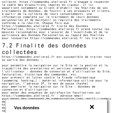
collecte,
https://commandes.atelierp1.fr
s’engage à respecter
le cadre des dispositions légales en vigueur. Il lui
appartient notamment au Client d’établir les finalités de ses
traitements de données, de fournir à ses prospects et clients,
à partir de la collecte de leurs consentements, une
information complète sur le traitement de leurs données
personnelles et de maintenir un registre des traitements
conforme à la réalité. Chaque fois que
https://commandes.atelierp1.fr
traite des Données
Personnelles,
https://commandes.atelierp1.fr
prend toutes les
mesures raisonnables pour s’assurer de l’exactitude et de la
pertinence des Données Personnelles au regard des finalités
pour lesquelles
https://commandes.atelierp1.fr
les traite.
7.2 Finalité des données
collectées
https://commandes.atelierp1.fr
est susceptible de traiter tout
ou partie des données :
pour permettre la navigation sur le Site et la gestion et la
traçabilité des prestations et services commandés par
l’utilisateur : données de connexion et d’utilisation du Site,
facturation, historique des commandes, etc.
pour prévenir et lutter contre la fraude informatique
(spamming, hacking…) : matériel informatique utilisé pour la
navigation, l’adresse IP, le mot de passe (hashé)
pour améliorer la navigation sur le Site : données de
connexion et d’utilisation
pour mener des enquêtes de satisfaction facultatives sur
https://commandes.atelierp1.fr
: adresse email
pour mener des campagnes de communication (sms, mail) : numéro
de téléphone, adresse email
https://commandes.atelierp1.fr
ne commercialise pas vos
Vos données
données personnelles qui sont donc uniquement utilisées par
nécessité ou à des fins statistiques et d’analyses.