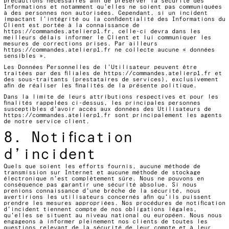
précautions nécessaires afin de préserver la sécurité des
Informations et notamment qu’elles ne soient pas communiquées
à des personnes non autorisées. Cependant, si un incident
impactant l’intégrité ou la confidentialité des Informations du
Client est portée à la connaissance de
https://commandes.atelierp1.fr
, celle-ci devra dans les
meilleurs délais informer le Client et lui communiquer les
mesures de corrections prises. Par ailleurs
https://commandes.atelierp1.fr
ne collecte aucune « données
sensibles ».
Les Données Personnelles de l’Utilisateur peuvent être
traitées par des filiales de
https://commandes.atelierp1.fr
et
des sous-traitants (prestataires de services), exclusivement
afin de réaliser les finalités de la présente politique.
Dans la limite de leurs attributions respectives et pour les
finalités rappelées ci-dessus, les principales personnes
susceptibles d’avoir accès aux données des Utilisateurs de
https://commandes.atelierp1.fr
sont principalement les agents
de notre service client.
8. Notification
d’incident
Quels que soient les efforts fournis, aucune méthode de
transmission sur Internet et aucune méthode de stockage
électronique n'est complètement sûre. Nous ne pouvons en
conséquence pas garantir une sécurité absolue. Si nous
prenions connaissance d'une brèche de la sécurité, nous
avertirions les utilisateurs concernés afin qu'ils puissent
prendre les mesures appropriées. Nos procédures de notification
d’incident tiennent compte de nos obligations légales,
qu'elles se situent au niveau national ou européen. Nous nous
engageons à informer pleinement nos clients de toutes les
questions relevant de la sécurité de leur compte et à leur