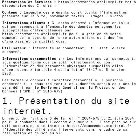
Prestations et Services :
https://commandes.atelierp1.fr
met à
disposition des Clients :
Contenu :
Ensemble des éléments constituants l’information
présente sur le Site, notamment textes – images – vidéos.
Informations clients :
Ci après dénommé « Information (s) »
qui correspondent à l’ensemble des données personnelles
susceptibles d’être détenues par
https://commandes.atelierp1.fr
pour la gestion de votre
compte, de la gestion de la relation client et à des fins
d’analyses et de statistiques.
Utilisateur :
Internaute se connectant, utilisant le site
susnommé.
Informations personnelles :
« Les informations qui permettent,
sous quelque forme que ce soit, directement ou non,
l'identification des personnes physiques auxquelles elles
s'appliquent » (article 4 de la loi n° 78-17 du 6 janvier
1978).
Les termes « données à caractère personnel », « personne
concernée », « sous traitant » et « données sensibles » ont le
sens défini par le Règlement Général sur la Protection des
Données (RGPD : n° 2016-679)
1. Présentation du site
internet.
En vertu de l'article 6 de la loi n° 2004-575 du 21 juin 2004
pour la confiance dans l'économie numérique, il est précisé aux
utilisateurs du site internet
https://commandes.atelierp1.fr
l'identité des différents intervenants dans le cadre de sa
réalisation et de son suivi: