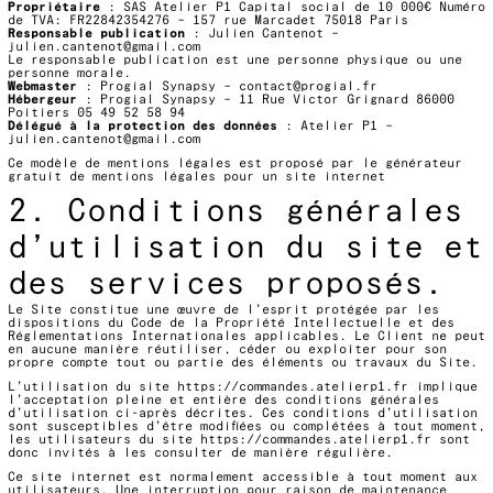
Propriétaire
: SAS Atelier P1 Capital social de 10 000€ Numéro
de TVA: FR22842354276 – 157 rue Marcadet 75018 Paris
Responsable publication
: Julien Cantenot –
julien.cantenot@gmail.com
Le responsable publication est une personne physique ou une
personne morale.
Webmaster
: Progial Synapsy – contact@progial.fr
Hébergeur
: Progial Synapsy – 11 Rue Victor Grignard 86000
Poitiers 05 49 52 58 94
Délégué à la protection des données
: Atelier P1 –
julien.cantenot@gmail.com
Ce modèle de mentions légales est proposé par le
générateur
gratuit de mentions légales pour un site internet
2. Conditions générales
d’utilisation du site et
des services proposés.
Le Site constitue une œuvre de l’esprit protégée par les
dispositions du Code de la Propriété Intellectuelle et des
Réglementations Internationales applicables. Le Client ne peut
en aucune manière réutiliser, céder ou exploiter pour son
propre compte tout ou partie des éléments ou travaux du Site.
L’utilisation du site
https://commandes.atelierp1.fr
implique
l’acceptation pleine et entière des conditions générales
d’utilisation ci-après décrites. Ces conditions d’utilisation
sont susceptibles d’être modifiées ou complétées à tout moment,
les utilisateurs du site
https://commandes.atelierp1.fr
sont
donc invités à les consulter de manière régulière.
Ce site internet est normalement accessible à tout moment aux
utilisateurs. Une interruption pour raison de maintenance