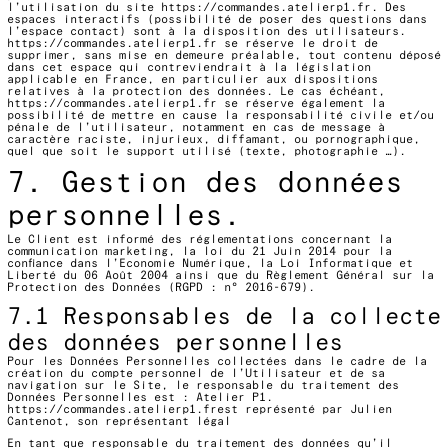
l’utilisation du site
https://commandes.atelierp1.fr
. Des
espaces interactifs (possibilité de poser des questions dans
l’espace contact) sont à la disposition des utilisateurs.
https://commandes.atelierp1.fr
se réserve le droit de
supprimer, sans mise en demeure préalable, tout contenu déposé
dans cet espace qui contreviendrait à la législation
applicable en France, en particulier aux dispositions
relatives à la protection des données. Le cas échéant,
https://commandes.atelierp1.fr
se réserve également la
possibilité de mettre en cause la responsabilité civile et/ou
pénale de l’utilisateur, notamment en cas de message à
caractère raciste, injurieux, diffamant, ou pornographique,
quel que soit le support utilisé (texte, photographie …).
7. Gestion des données
personnelles.
Le Client est informé des réglementations concernant la
communication marketing, la loi du 21 Juin 2014 pour la
confiance dans l’Economie Numérique, la Loi Informatique et
Liberté du 06 Août 2004 ainsi que du Règlement Général sur la
Protection des Données (RGPD : n° 2016-679).
7.1 Responsables de la collecte
des données personnelles
Pour les Données Personnelles collectées dans le cadre de la
création du compte personnel de l’Utilisateur et de sa
navigation sur le Site, le responsable du traitement des
Données Personnelles est : Atelier P1.
https://commandes.atelierp1.fr
est représenté par Julien
Cantenot, son représentant légal
En tant que responsable du traitement des données qu’il