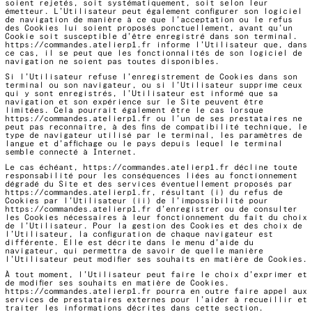
soient rejetés, soit systématiquement, soit selon leur
émetteur. L’Utilisateur peut également configurer son logiciel
de navigation de manière à ce que l’acceptation ou le refus
des Cookies lui soient proposés ponctuellement, avant qu’un
Cookie soit susceptible d’être enregistré dans son terminal.
https://commandes.atelierp1.fr
informe l’Utilisateur que, dans
ce cas, il se peut que les fonctionnalités de son logiciel de
navigation ne soient pas toutes disponibles.
Si l’Utilisateur refuse l’enregistrement de Cookies dans son
terminal ou son navigateur, ou si l’Utilisateur supprime ceux
qui y sont enregistrés, l’Utilisateur est informé que sa
navigation et son expérience sur le Site peuvent être
limitées. Cela pourrait également être le cas lorsque
https://commandes.atelierp1.fr
ou l’un de ses prestataires ne
peut pas reconnaître, à des fins de compatibilité technique, le
type de navigateur utilisé par le terminal, les paramètres de
langue et d’affichage ou le pays depuis lequel le terminal
semble connecté à Internet.
Le cas échéant,
https://commandes.atelierp1.fr
décline toute
responsabilité pour les conséquences liées au fonctionnement
dégradé du Site et des services éventuellement proposés par
https://commandes.atelierp1.fr
, résultant (i) du refus de
Cookies par l’Utilisateur (ii) de l’impossibilité pour
https://commandes.atelierp1.fr
d’enregistrer ou de consulter
les Cookies nécessaires à leur fonctionnement du fait du choix
de l’Utilisateur. Pour la gestion des Cookies et des choix de
l’Utilisateur, la configuration de chaque navigateur est
différente. Elle est décrite dans le menu d’aide du
navigateur, qui permettra de savoir de quelle manière
l’Utilisateur peut modifier ses souhaits en matière de Cookies.
À tout moment, l’Utilisateur peut faire le choix d’exprimer et
de modifier ses souhaits en matière de Cookies.
https://commandes.atelierp1.fr
pourra en outre faire appel aux
services de prestataires externes pour l’aider à recueillir et
traiter les informations décrites dans cette section.