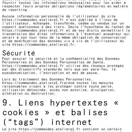
fournir toutes les informations nécessaires pour les aider à
respecter leurs propres obligations réglementaires en matière
de reporting.
Aucune information personnelle de l'utilisateur du site
https://commandes.atelierp1.fr
n'est publiée à l'insu de
l'utilisateur, échangée, transférée, cédée ou vendue sur un
support quelconque à des tiers. Seule l'hypothèse du rachat de
https://commandes.atelierp1.fr
et de ses droits permettrait la
transmission des dites informations à l'éventuel acquéreur qui
serait à son tour tenu de la même obligation de conservation
et de modification des données vis à vis de l'utilisateur du
site
https://commandes.atelierp1.fr
.
Sécurité
Pour assurer la sécurité et la confidentialité des Données
Personnelles et des Données Personnelles de Santé,
https://commandes.atelierp1.fr
utilise des réseaux protégés
par des dispositifs standards tels que par pare-feu, la
pseudonymisation, l’encryption et mot de passe.
Lors du traitement des Données Personnelles,
https://commandes.atelierp1.fr
prend toutes les mesures
raisonnables visant à les protéger contre toute perte,
utilisation détournée, accès non autorisé, divulgation,
altération ou destruction.
9. Liens hypertextes «
cookies » et balises
(“tags”) internet
Le site
https://commandes.atelierp1.fr
contient un certain