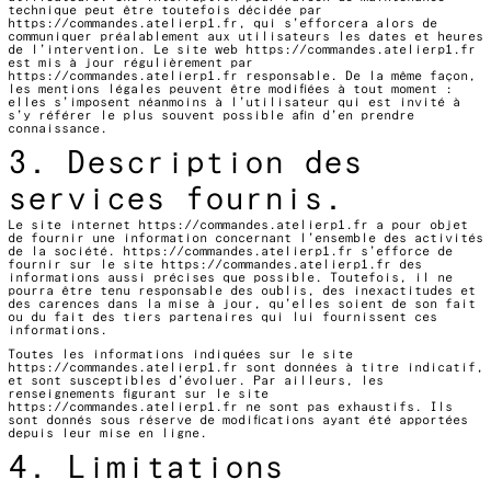
technique peut être toutefois décidée par
https://commandes.atelierp1.fr
, qui s’efforcera alors de
communiquer préalablement aux utilisateurs les dates et heures
de l’intervention. Le site web
https://commandes.atelierp1.fr
est mis à jour régulièrement par
https://commandes.atelierp1.fr
responsable. De la même façon,
les mentions légales peuvent être modifiées à tout moment :
elles s’imposent néanmoins à l’utilisateur qui est invité à
s’y référer le plus souvent possible afin d’en prendre
connaissance.
3. Description des
services fournis.
Le site internet
https://commandes.atelierp1.fr
a pour objet
de fournir une information concernant l’ensemble des activités
de la société.
https://commandes.atelierp1.fr
s’efforce de
fournir sur le site
https://commandes.atelierp1.fr
des
informations aussi précises que possible. Toutefois, il ne
pourra être tenu responsable des oublis, des inexactitudes et
des carences dans la mise à jour, qu’elles soient de son fait
ou du fait des tiers partenaires qui lui fournissent ces
informations.
Toutes les informations indiquées sur le site
https://commandes.atelierp1.fr
sont données à titre indicatif,
et sont susceptibles d’évoluer. Par ailleurs, les
renseignements figurant sur le site
https://commandes.atelierp1.fr
ne sont pas exhaustifs. Ils
sont donnés sous réserve de modifications ayant été apportées
depuis leur mise en ligne.
4. Limitations