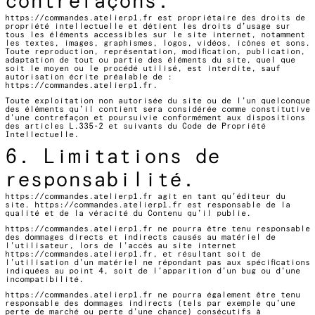
contrefaçons.
https://commandes.atelierp1.fr
est propriétaire des droits de
propriété intellectuelle et détient les droits d’usage sur
tous les éléments accessibles sur le site internet, notamment
les textes, images, graphismes, logos, vidéos, icônes et sons.
Toute reproduction, représentation, modification, publication,
adaptation de tout ou partie des éléments du site, quel que
soit le moyen ou le procédé utilisé, est interdite, sauf
autorisation écrite préalable de :
https://commandes.atelierp1.fr
.
Toute exploitation non autorisée du site ou de l’un quelconque
des éléments qu’il contient sera considérée comme constitutive
d’une contrefaçon et poursuivie conformément aux dispositions
des articles L.335-2 et suivants du Code de Propriété
Intellectuelle.
6. Limitations de
responsabilité.
https://commandes.atelierp1.fr
agit en tant qu’éditeur du
site.
https://commandes.atelierp1.fr
est responsable de la
qualité et de la véracité du Contenu qu’il publie.
https://commandes.atelierp1.fr
ne pourra être tenu responsable
des dommages directs et indirects causés au matériel de
l’utilisateur, lors de l’accès au site internet
https://commandes.atelierp1.fr
, et résultant soit de
l’utilisation d’un matériel ne répondant pas aux spécifications
indiquées au point 4, soit de l’apparition d’un bug ou d’une
incompatibilité.
https://commandes.atelierp1.fr
ne pourra également être tenu
responsable des dommages indirects (tels par exemple qu’une
perte de marché ou perte d’une chance) consécutifs à