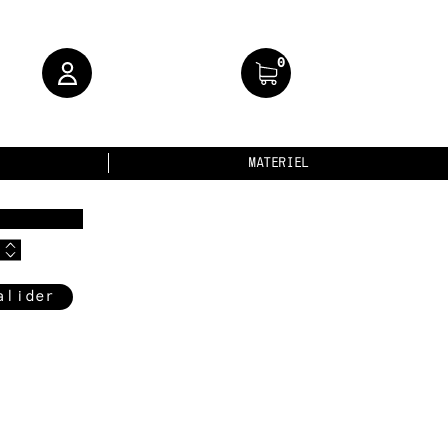
0
MATERIEL
alider